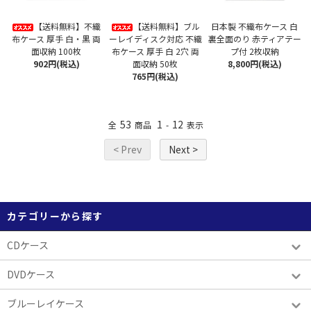
【送料無料】不織
【送料無料】ブル
日本製 不織布ケース 白
布ケース 厚手 白・黒 両
ーレイディスク対応 不織
裏全面のり 赤ティアテー
面収納 100枚
布ケース 厚手 白 2穴 両
プ付 2枚収納
902円(税込)
面収納 50枚
8,800円(税込)
765円(税込)
53
1
12
全
商品
-
表示
< Prev
Next >
カテゴリーから探す
CDケース
DVDケース
ブルーレイケース