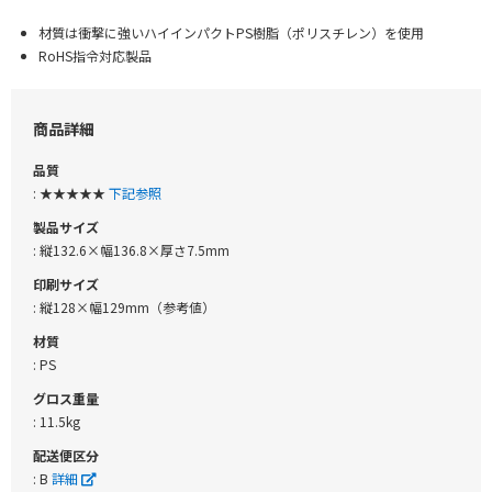
材質は衝撃に強いハイインパクトPS樹脂（ポリスチレン）を使用
RoHS指令対応製品
商品詳細
品質
: ★★★★★
下記参照
製品サイズ
: 縦132.6×幅136.8×厚さ7.5mm
印刷サイズ
: 縦128×幅129mm（参考値）
材質
: PS
グロス重量
: 11.5kg
配送便区分
: B
詳細