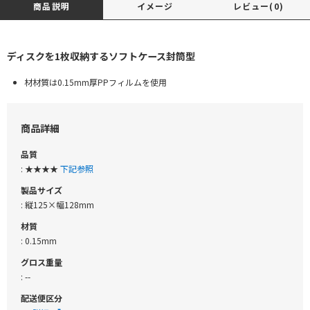
商品説明
イメージ
レビュー(0)
ディスクを1枚収納するソフトケース封筒型
材材質は0.15mm厚PPフィルムを使用
商品詳細
品質
: ★★★★
下記参照
製品サイズ
: 縦125×幅128mm
材質
: 0.15mm
グロス重量
: --
配送便区分