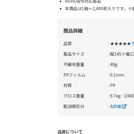
RoHS指令対応製品
本商品は1箱＝2,400枚入りです
商品詳細
品質
: ★★★★★
製品サイズ
: 縦145×幅1
不織布重量
: 48g
PPフィルム
: 0.1mm
材質
: PP
グロス重量
: 9.7kg（24
配送便区分
: A
詳細
品質について