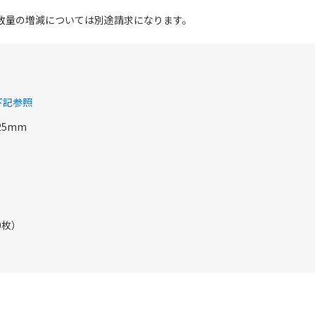
。※数量の増減については別途請求になります。
下記参照
25mm
00枚）