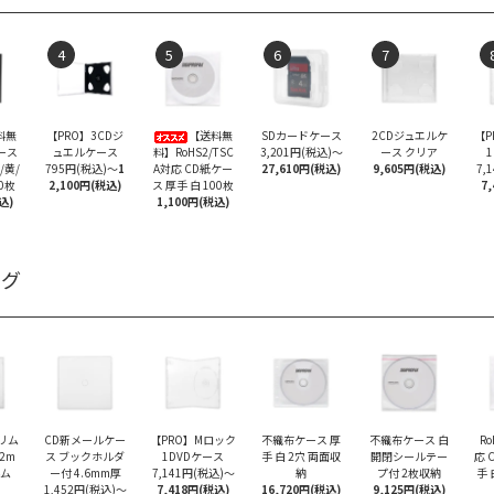
4
5
6
7
料無
【PRO】3CDジ
【送料無
SDカードケース
2CDジュエルケ
【P
ース
ュエルケース
料】RoHS2/TSC
3,201円(税込)
～
ース クリア
/黄/
795円(税込)
～
1
A対応 CD紙ケー
27,610円(税込)
9,605円(税込)
7,
0枚
2,100円(税込)
ス 厚手 白 100枚
7
込)
1,100円(税込)
ング
スリム
CD新メールケー
【PRO】Mロック
不織布ケース 厚
不織布ケース 白
Ro
.2m
ス ブックホルダ
1DVDケース
手 白 2穴 両面収
開閉シールテー
応 
ルム
ー付 4.6mm厚
7,141円(税込)
～
納
プ付 2枚収納
手
1,452円(税込)
～
7,418円(税込)
16,720円(税込)
9,125円(税込)