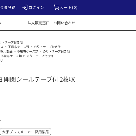
会員登録
ログイン
カート(0)
る
法人販売窓口
お問い合わせ
り・テープ付き他
ース
>
不織布ケース類
>
のり・テープ付き他
ー採用製品
>
不織布ケース類
>
のり・テープ付き他
不織布ケース類
>
のり・テープ付き他
たい
白 開閉シールテープ付 2枚収
ド
大手プレスメーカー採用製品