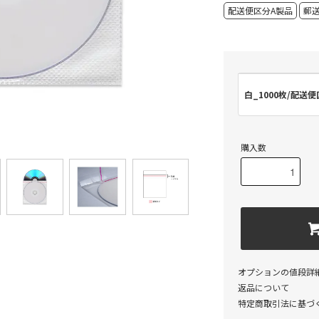
配送便区分A製品
郵
白_1000枚/配送便
購入数
オプションの値段詳
返品について
特定商取引法に基づ