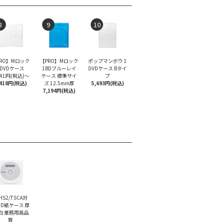
8
9
10
RO】Mロック
【PRO】Mロック
ポップマンボウ 1
1DVDケース
1BDブルーレイ
DVDケース Bタイ
141円(税込)
～
ケース 標準サイ
プ
,418円(税込)
ズ 12.5mm厚
5,693円(税込)
7,194円(税込)
HS2/TSCA対
CD紙ケース 厚
 白 業務用高品
質