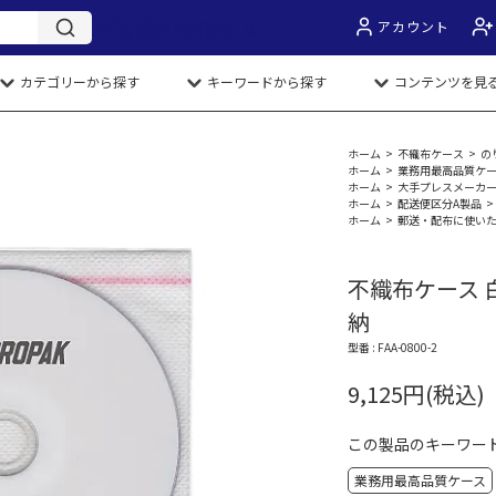
アカウント
カテゴリーから探す
キーワードから探す
コンテンツを見
ホーム
>
不織布ケース
>
の
ホーム
>
業務用最高品質ケ
ホーム
>
大手プレスメーカ
ホーム
>
配送便区分A製品
>
ホーム
>
郵送・配布に使い
不織布ケース 
納
型番 : FAA-0800-2
9,125円(税込)
この製品のキーワー
業務用最高品質ケース