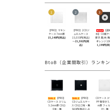
1
2
3
【PRO】マキシ
【PRO】2CDジ
【送
ケース 7mm厚
ュエルケース
料】CD紙ケ
15,140円(税込)
15,033円(税込)
厚手 黒/赤/青
～
15,591円(税
オレンジ 10
込)
1,199円(税
BtoB（企業間取引）ランキ
【PRO】
【PRO】
CDケース 
CDケース スリム
CDジュエルケー
PP 背空き 5
5.2mm厚 CDロ
ス CDロゴ有・無
m厚 フィ
ゴ有・無
583円(税込)
～
1
付・無