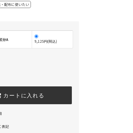
送・配布に使いたい
区分A
9,125円(税込)
カートに入れる
細
く表記